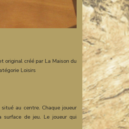
et original créé par La Maison du
tégorie Loisirs
 situé au centre. Chaque joueur
 surface de jeu. Le joueur qui